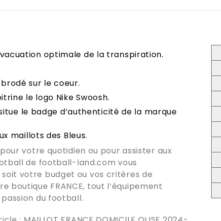
vacuation optimale de la transpiration.
 brodé sur le coeur.
itrine le logo Nike Swoosh.
e situe le badge d’authenticité de la marque
aux maillots des Bleus.
 pour votre quotidien ou pour assister aux
ootball de
football-land.com
vous
oit votre budget ou vos critères de
tre boutique
FRANCE
, tout l’équipement
passion du football.
icle :
MAILLOT FRANCE DOMICILE OLISE 2024-