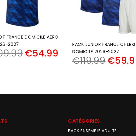
OT FRANCE DOMICILE AERO-
026-2027
PACK JUNIOR FRANCE CHERKI
09.99
€
54.99
DOMICILE 2026-2027
€
119.99
€
59.9
ATS
CATÉGORIES
PACK ENSEMBLE ADULTE