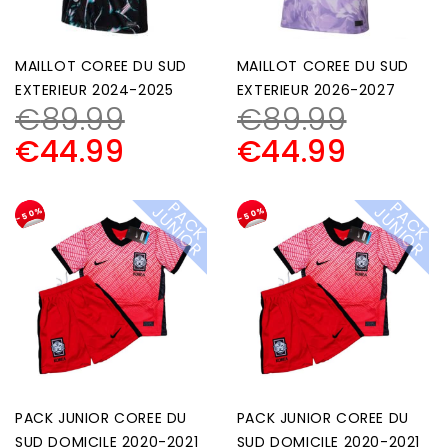
MAILLOT COREE DU SUD
MAILLOT COREE DU SUD
EXTERIEUR 2024-2025
EXTERIEUR 2026-2027
€
89.99
€
89.99
€
44.99
€
44.99
P
A
C
K
U
N
I
O
P
A
C
K
U
N
I
O
J
R
J
R
-50%
-50%
PACK JUNIOR COREE DU
PACK JUNIOR COREE DU
SUD DOMICILE 2020-2021
SUD DOMICILE 2020-2021