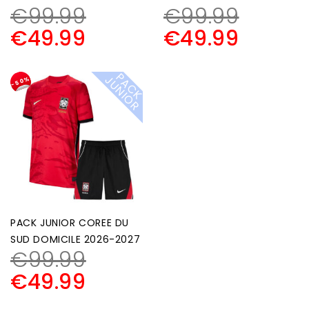
€
99.99
€
99.99
€
49.99
€
49.99
P
A
C
K
U
N
I
O
J
R
-50%
PACK JUNIOR COREE DU
SUD DOMICILE 2026-2027
€
99.99
€
49.99