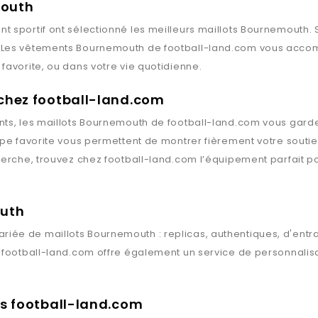
mouth
t sportif ont sélectionné les meilleurs maillots
Bournemouth
.
. Les vêtements
Bournemouth
de
football-land.com
vous accomp
favorite, ou dans votre vie quotidienne.
 chez football-land.com
ts, les maillots
Bournemouth
de
football-land.com
vous garden
ipe favorite vous permettent de montrer fièrement votre souti
herche, trouvez chez
football-land.com
l’équipement parfait po
outh
riée de maillots
Bournemouth
: replicas, authentiques, d'ent
,
football-land.com
offre également un service de personnalisa
rts football-land.com