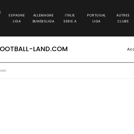
E
ESPAGNE
ALLEMAGNE
ITALIE
PORTUGAL
AUTRES
LIGA
BUNDESLIGA
SERIE A
LIGA
CLUBS
FOOTBALL-LAND.COM
Acc
ion.