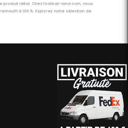
le produit idéal. Chez
football-land.com
, nous
rnemouth
à 100 %. Explorez notre sélection de