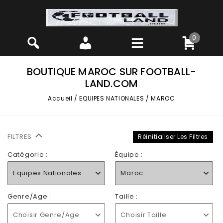
0
BOUTIQUE MAROC SUR FOOTBALL-
LAND.COM
Accueil
/
EQUIPES NATIONALES
/
MAROC
FILTRES
Réinitialiser Les Filtres
Catégorie :
Équipe :
Equipes Nationales
Maroc
Genre/Age :
Taille :
Choisir Genre/Age
Choisir Taille