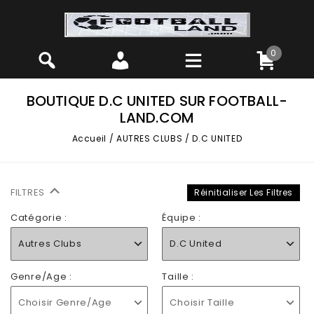
0
BOUTIQUE D.C UNITED SUR FOOTBALL-
LAND.COM
Accueil
/
AUTRES CLUBS
/
D.C UNITED
FILTRES
Réinitialiser Les Filtres
Catégorie :
Équipe :
Autres Clubs
D.C United
Genre/Age :
Taille :
Choisir Genre/Age
Choisir Taille