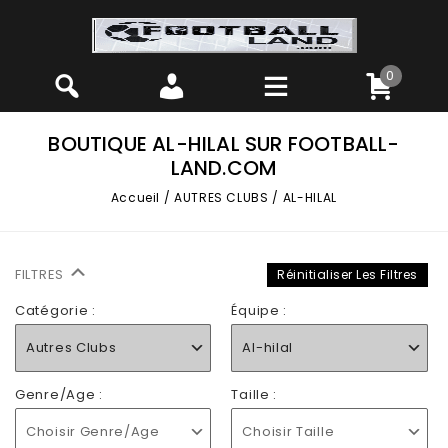
0
BOUTIQUE AL-HILAL SUR FOOTBALL-
LAND.COM
Accueil
/
AUTRES CLUBS
/
AL-HILAL
FILTRES
Réinitialiser Les Filtres
Catégorie :
Équipe :
Autres Clubs
Al-hilal
Genre/Age :
Taille :
Choisir Genre/Age
Choisir Taille