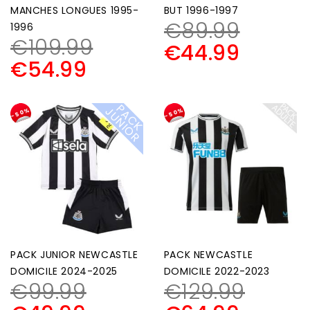
MANCHES LONGUES 1995-
BUT 1996-1997
€
89.99
1996
€
109.99
€
44.99
€
54.99
P
A
C
K
U
N
I
O
J
R
-50%
-50%
PACK JUNIOR NEWCASTLE
PACK NEWCASTLE
DOMICILE 2024-2025
DOMICILE 2022-2023
€
99.99
€
129.99