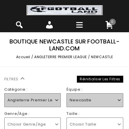
0
BOUTIQUE NEWCASTLE SUR FOOTBALL-
LAND.COM
Accueil
/
ANGLETERRE PREMIER LEAGUE
/
NEWCASTLE
FILTRES
Réinitialiser Les Filtres
Catégorie :
Équipe :
Angleterre Premier League
Newcastle
Genre/Age :
Taille :
Choisir Genre/Age
Choisir Taille