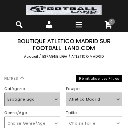
0
BOUTIQUE ATLETICO MADRID SUR
FOOTBALL-LAND.COM
Accueil
/
ESPAGNE LIGA
/
ATLETICO MADRID
FILTRES
Réinitialiser Les Filtres
Catégorie :
Équipe :
Espagne Liga
Atletico Madrid
Genre/Age :
Taille :
Choisir Genre/Age
Choisir Taille